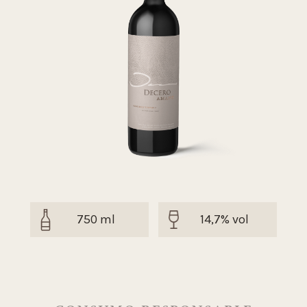
750 ml
14,7% vol