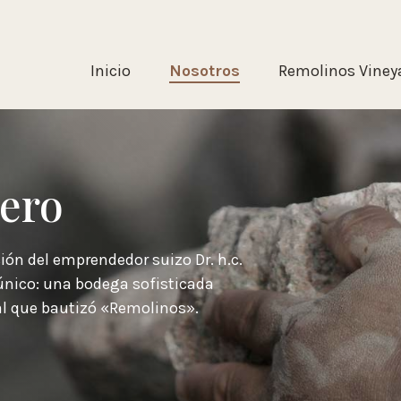
Inicio
Nosotros
Remolinos Viney
ero
ión del emprendedor suizo Dr. h.c.
nico: una bodega sofisticada
al que bautizó «Remolinos».