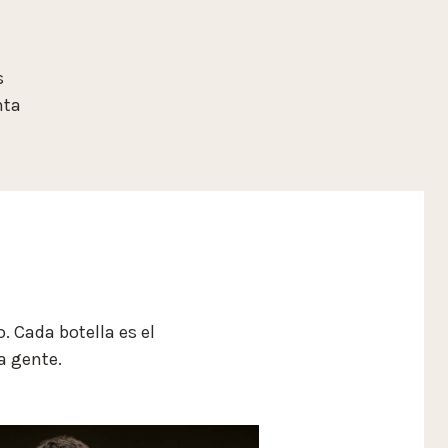
s
nta
. Cada botella es el
a gente.