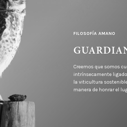
FILOSOFÍA AMANO
GUARDIAN
Creemos que somos cust
intrínsecamente ligado 
la viticultura sostenib
manera de honrar el lu