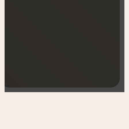
Los invitamos a descubrir una arquitectura que
nace de la tierra y honra la montaña, a realizar un
viaje inmersivo al corazón de nuestro viñedo, y a
disfrutar una gastronomía que traduce el alma del